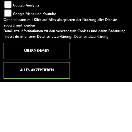
Google Analytics
Google Maps und Youtube
Optional kann mit Klick auf Alles akzeptieren der Nutzung aller Dienste
zugestimmt werden
Detailierte Informationen zu den verwendeten Cookies und deren Bedeutung
findest du in unserer Datenschutzerklärung:
Datenschutzerklärung
34.063 Aufrufe
ÜBERNEHMEN
126 Kommentare
ZUM VIDEO
ALLES AKZEPTIEREN
ANSCHRIFT